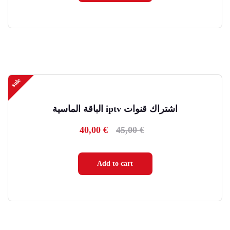
sale
اشتراك قنوات iptv الباقة الماسية
40,00
€
45,00
€
Current
Original
price
price
is:
was:
Add to cart
40,00 €.
45,00 €.