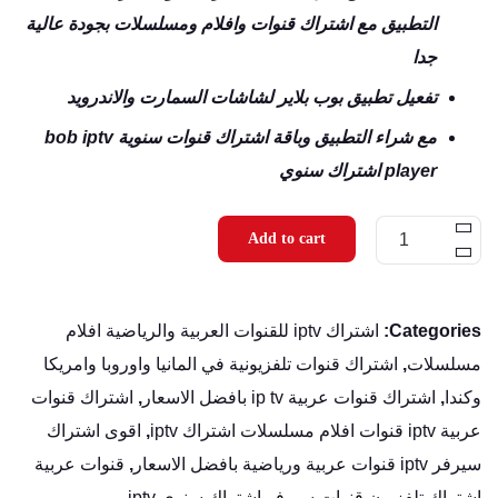
التطبيق مع اشتراك قنوات وافلام ومسلسلات بجودة عالية
جدا
تفعيل تطبيق بوب بلاير لشاشات السمارت والاندرويد
مع شراء التطبيق وباقة اشتراك قنوات سنوية bob iptv
player اشتراك سنوي
تفعيل
Add to cart
تطبيق
بوب
Categories:
اشتراك iptv للقنوات العربية والرياضية افلام
بلاير
مسلسلات
,
اشتراك قنوات تلفزيونية في المانيا واوروبا وامريكا
اشتراك
وكندا
,
اشتراك قنوات عربية ip tv بافضل الاسعار
,
اشتراك قنوات
iptv
عربية iptv قنوات افلام مسلسلات اشتراك iptv
,
اقوى اشتراك
سنوي
سيرفر iptv قنوات عربية ورياضية بافضل الاسعار
,
قنوات عربية
bob
اشتراك تلفزيون قنوات سيرفر اشتراك سنوي iptv