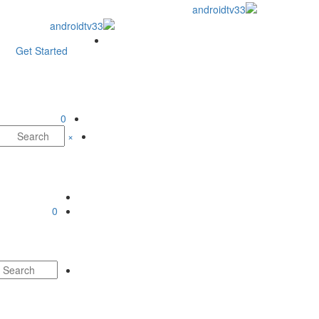
Get Started
0
×
0