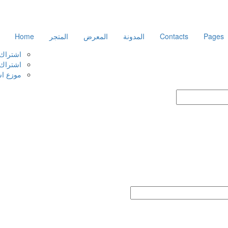
Pages
Contacts
المدونة
المعرض
المتجر
Home
اشتراك iptv قنوات افلام مسلس
اشتراك iptv الأكثر طل
موزع اشتر