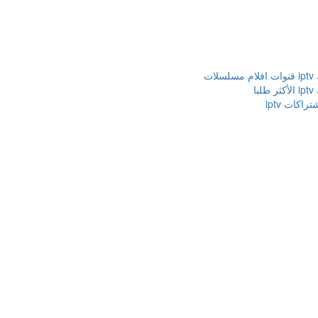
لات
با
اكات iptv